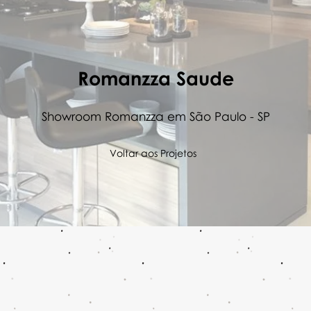
Romanzza Saude
Showroom Romanzza em São Paulo - SP
Voltar aos P
rojetos